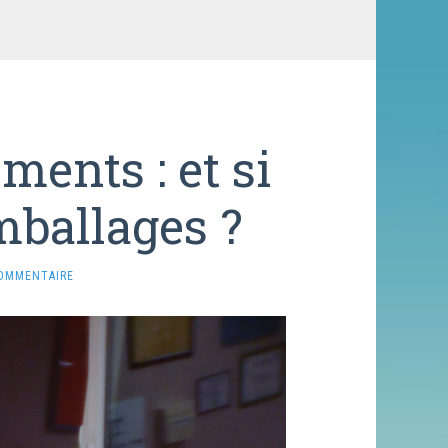
ments : et si
mballages ?
COMMENTAIRE