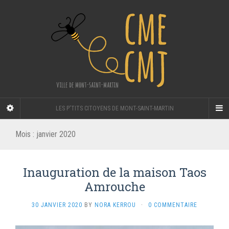
LES P'TITS CITOYENS DE MONT-SAINT-MARTIN
Mois :
janvier 2020
Inauguration de la maison Taos
Amrouche
30 JANVIER 2020
BY
NORA KERROU
·
0 COMMENTAIRE