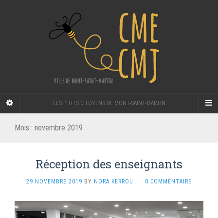
LES P'TITS CITOYENS DE MONT-SAINT-MARTIN
Mois :
novembre 2019
Réception des enseignants
29 NOVEMBRE 2019
BY
NORA KERROU
·
0 COMMENTAIRE