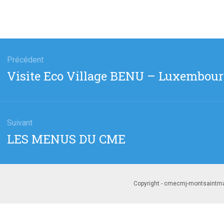
gation
Précédent
Article
Visite Eco Village BENU – Luxembou
cle
précédent
Suivant
Article
LES MENUS DU CME
suivant
:
Copyright - cmecmj-montsaintmar