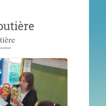
outière
tière
ervention