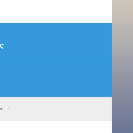
rg
tin.fr