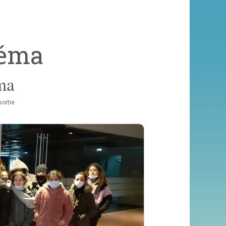
néma
ma
sortie