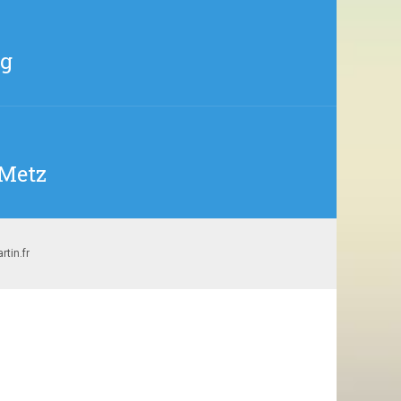
rg
 Metz
tin.fr