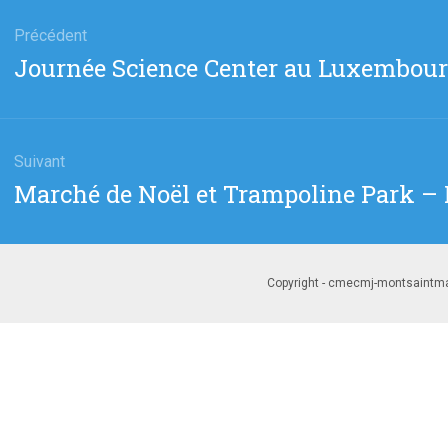
gation
Précédent
Article
Journée Science Center au Luxembou
cle
précédent
Suivant
Article
Marché de Noël et Trampoline Park –
suivant
:
Copyright - cmecmj-montsaintmar