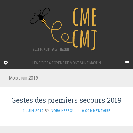
LES P'TITS CITOYENS DE MONT-SAINT-MARTIN
Mois :
juin 2019
Gestes des premiers secours 2019
4 JUIN 2019
BY
NORA KERROU
·
0 COMMENTAIRE