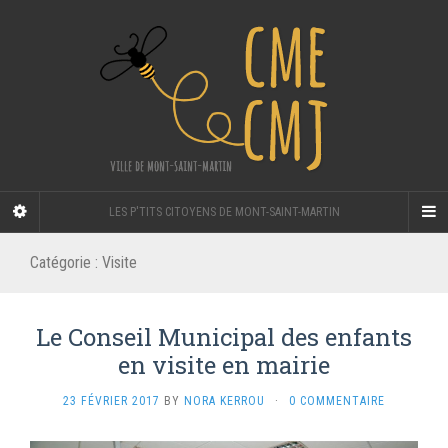
LES P'TITS CITOYENS DE MONT-SAINT-MARTIN
Catégorie :
Visite
Le Conseil Municipal des enfants
en visite en mairie
23 FÉVRIER 2017
BY
NORA KERROU
·
0 COMMENTAIRE