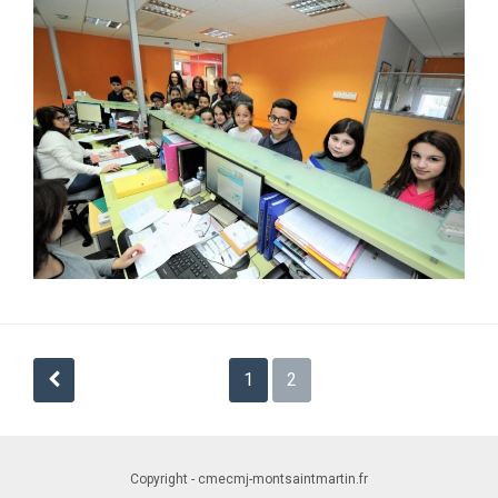
Navigation
1
2
des
articles
Copyright - cmecmj-montsaintmartin.fr