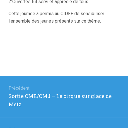
Z’Ouvertes fut servi et apprécié de tous.
Cette journée a permis au CIDFF de sensibiliser
l’ensemble des jeunes présents sur ce thème.
Navigation
de
Précédent
Article
Sortie CME/CMJ – Le cirque sur glace de
l’article
précédent
Metz