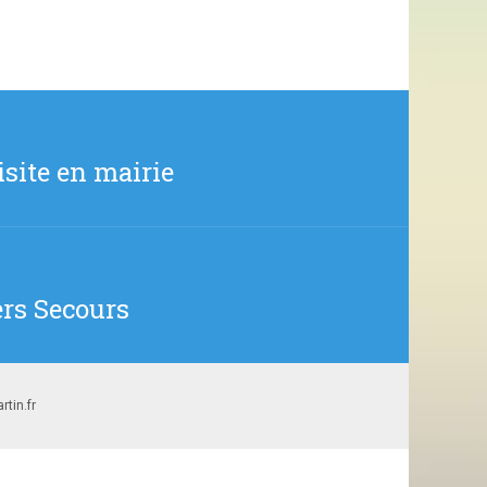
isite en mairie
ers Secours
tin.fr