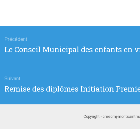
gation
Précédent
Article
Le Conseil Municipal des enfants en v
cle
précédent
Suivant
Article
Remise des diplômes Initiation Premi
suivant
:
Copyright - cmecmj-montsaintmar