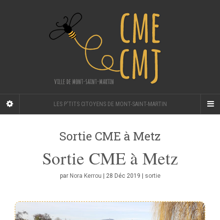
LES P'TITS CITOYENS DE MONT-SAINT-MARTIN
Sortie CME à Metz
Sortie CME à Metz
par
Nora Kerrou
|
28 Déc 2019
|
sortie